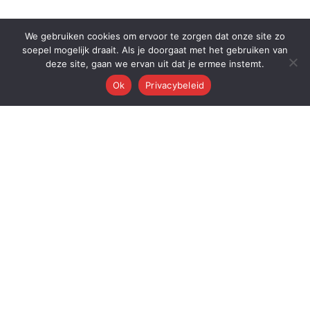
We gebruiken cookies om ervoor te zorgen dat onze site zo
soepel mogelijk draait. Als je doorgaat met het gebruiken van
deze site, gaan we ervan uit dat je ermee instemt.
Ok
Privacybeleid
Q
Quest Automations
AI-gestuurde marketing automatisering voor ambitieuze bedrijven.
Van content tot conversie — wij automatiseren je volledige
marketingmachine.
Quest AI Solutions B.V.
Zwanebloem 47, 2408LT Alphen aan den Rijn
KvK: 98202731 • BTW: NL868397428B01
Over de oprichter: Dr. Alderd J. Froolik →