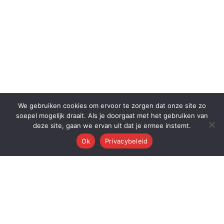
We gebruiken cookies om ervoor te zorgen dat onze site zo
soepel mogelijk draait. Als je doorgaat met het gebruiken van
deze site, gaan we ervan uit dat je ermee instemt.
Ok
Privacybeleid
Q
Quest Automations
AI-gestuurde marketing automatisering voor ambitieuze bedrijven.
Van content tot conversie — wij automatiseren je volledige