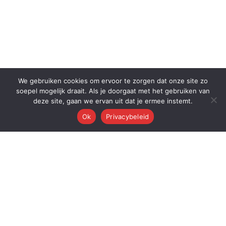
We gebruiken cookies om ervoor te zorgen dat onze site zo
soepel mogelijk draait. Als je doorgaat met het gebruiken van
deze site, gaan we ervan uit dat je ermee instemt.
Ok
Privacybeleid
Q
Quest Automations
AI-gestuurde marketing automatisering voor ambitieuze bedrijven.
Van content tot conversie — wij automatiseren je volledige
marketingmachine.
Quest AI Solutions B.V.