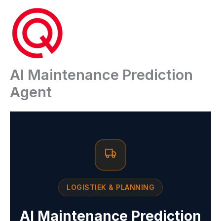
Ga
naar
de
inhoud
AI Maintenance Prediction
Agent
LOGISTIEK & PLANNING
AI Maintenance Prediction