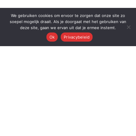
We gebruiken cookies om ervoor te zorgen dat onze site zo
soepel mogelijk draait. Als je doorgaat met het gebruiken van
deze site, gaan we ervan uit dat je ermee instemt.
Ok
Privacybeleid
Q
Quest Automations
AI-gestuurde marketing automatisering voor ambitieuze bedrijven.
Van content tot conversie — wij automatiseren je volledige
marketingmachine.
Quest AI Solutions B.V.
Zwanebloem 47, 2408LT Alphen aan den Rijn
KvK: 98202731 • BTW: NL868397428B01
Over de oprichter: Dr. Alderd J. Froolik →