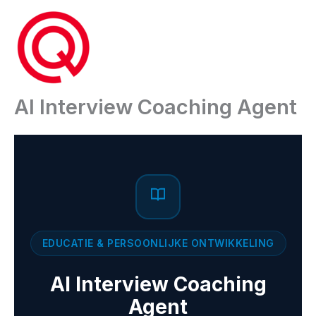
Ga
naar
de
inhoud
AI Interview Coaching Agent
EDUCATIE & PERSOONLIJKE ONTWIKKELING
AI Interview Coaching
Agent