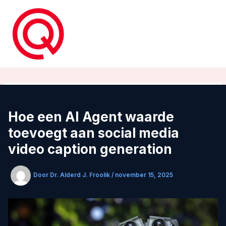
Ga
naar
de
inhoud
Hoe een AI Agent waarde
toevoegt aan social media
video caption generation
Door
Dr. Alderd J. Froolik
/
november 15, 2025