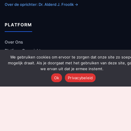
Over de oprichter: Dr. Alderd J. Froolik →
PLATFORM
Over Ons
Platform Overzicht
We gebruiken cookies om ervoor te zorgen dat onze site zo soep
AI Agents (142)
mogelijk draait. Als je doorgaat met het gebruiken van deze site, g
Technologie
we ervan uit dat je ermee instemt.
Integraties
Ok
Privacybeleid
Dashboards
Prijzen
Resultaten
Onboarding
DIENSTEN