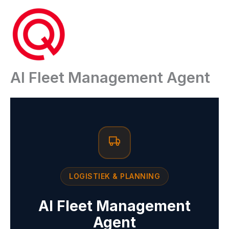
Ga
naar
de
inhoud
AI Fleet Management Agent
LOGISTIEK & PLANNING
AI Fleet Management
Agent