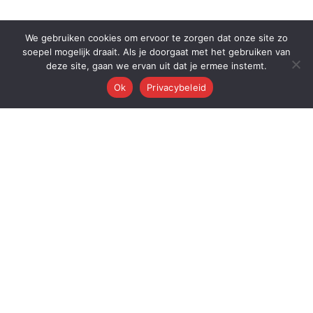
We gebruiken cookies om ervoor te zorgen dat onze site zo
soepel mogelijk draait. Als je doorgaat met het gebruiken van
deze site, gaan we ervan uit dat je ermee instemt.
Ok
Privacybeleid
Q
Quest Automations
AI-gestuurde marketing automatisering voor ambitieuze bedrijven.
Van content tot conversie — wij automatiseren je volledige
marketingmachine.
Quest AI Solutions B.V.
Zwanebloem 47, 2408LT Alphen aan den Rijn
KvK: 98202731 • BTW: NL868397428B01
Over de oprichter: Dr. Alderd J. Froolik →