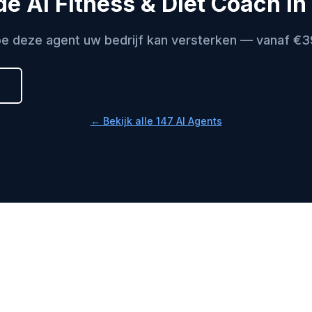
e AI Fitness & Diet Coach in
e deze agent uw bedrijf kan versterken — vanaf €
← Bekijk alle 147 AI Agents