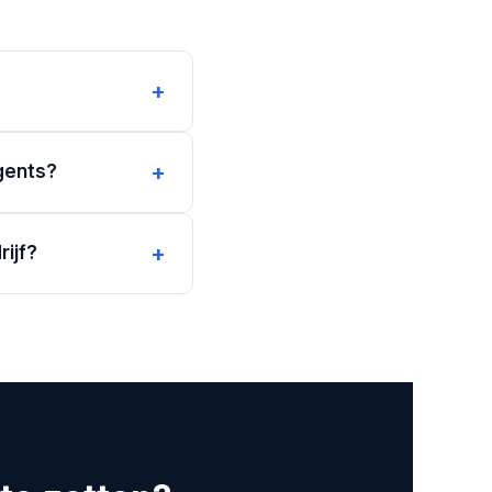
+
+
gents?
+
rijf?