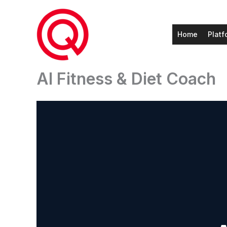
Ga
naar
de
Home
Platf
inhoud
AI Fitness & Diet Coach