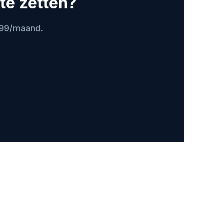
 te zetten?
399/maand.