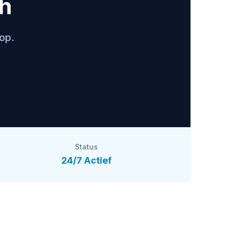
ch
op.
Status
24/7 Actief