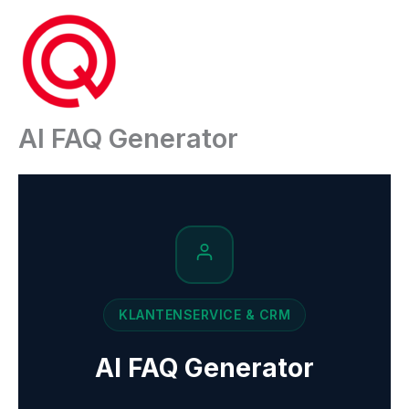
Ga
naar
de
inhoud
AI FAQ Generator
KLANTENSERVICE & CRM
AI FAQ Generator