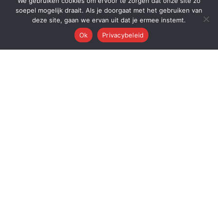
We gebruiken cookies om ervoor te zorgen dat onze site zo
soepel mogelijk draait. Als je doorgaat met het gebruiken van
deze site, gaan we ervan uit dat je ermee instemt.
Ok
Privacybeleid
Q
Quest Automations
AI-gestuurde marketing automatisering voor ambitieuze bedrijven.
Van content tot conversie — wij automatiseren je volledige
marketingmachine.
Quest AI Solutions B.V.
Zwanebloem 47, 2408LT Alphen aan den Rijn
KvK: 98202731 • BTW: NL868397428B01
Over de oprichter: Dr. Alderd J. Froolik →
PLATFORM