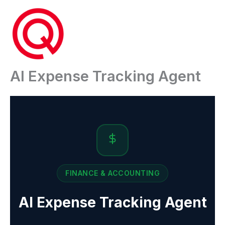
Ga
naar
de
inhoud
AI Expense Tracking Agent
FINANCE & ACCOUNTING
AI Expense Tracking Agent