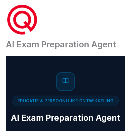
Ga
naar
de
inhoud
AI Exam Preparation Agent
EDUCATIE & PERSOONLIJKE ONTWIKKELING
AI Exam Preparation Agent