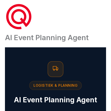
Ga
naar
de
inhoud
AI Event Planning Agent
LOGISTIEK & PLANNING
AI Event Planning Agent