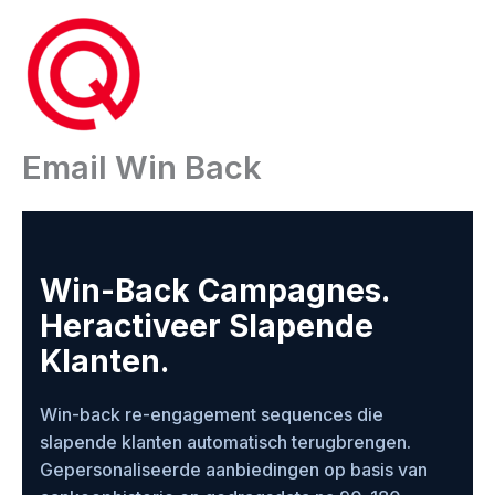
Ga
naar
de
inhoud
Email Win Back
Win-Back Campagnes.
Heractiveer Slapende
Klanten.
Win-back re-engagement sequences die
slapende klanten automatisch terugbrengen.
Gepersonaliseerde aanbiedingen op basis van