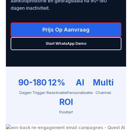
aankoophistorie en gedragsdata na 90-180
dagen inactiviteit.
Prijs Op Aanvraag
Start WhatsApp Demo
90-180
12%
AI
Multi
Dagen Trigger
Reactivatie
Personalisatie
Channel
ROI
Positief