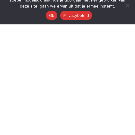
soepel mogelijk draait. Als je doorgaat met het gebruiken van
deze site, gaan we ervan uit dat je ermee instemt.
Ok
Privacybeleid
Q
Quest Automations
AI-gestuurde marketing automatisering voor ambitieuze bedrijven.
Van content tot conversie — wij automatiseren je volledige
marketingmachine.
Quest AI Solutions B.V.
Zwanebloem 47, 2408LT Alphen aan den Rijn
KvK: 98202731 • BTW: NL868397428B01
Over de oprichter: Dr. Alderd J. Froolik →
PLATFORM