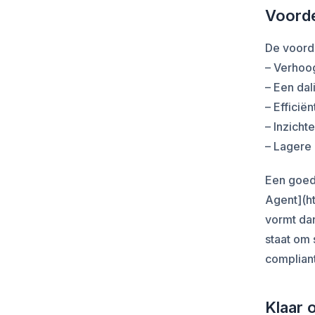
Voorde
De voorde
– Verhoo
– Een da
– Efficië
– Inzicht
– Lagere
Een goed
Agent](ht
vormt dan
staat om 
compliant
Klaar 