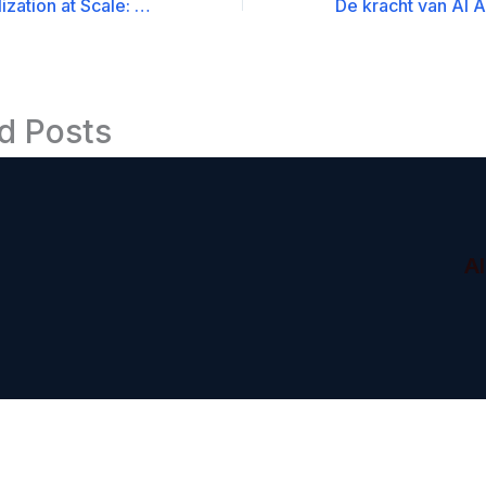
Email Personalization at Scale: De Kracht van een AI Agent
d Posts
A