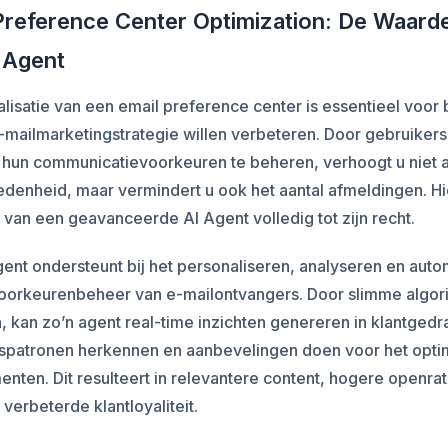
Preference Center Optimization: De Waard
 Agent
lisatie van een email preference center is essentieel voor 
-mailmarketingstrategie willen verbeteren. Door gebruikers 
n hun communicatievoorkeuren te beheren, verhoogt u niet 
edenheid, maar vermindert u ook het aantal afmeldingen. H
 van een geavanceerde AI Agent volledig tot zijn recht.
ent ondersteunt bij het personaliseren, analyseren en auto
voorkeurenbeheer van e-mailontvangers. Door slimme algor
, kan zo’n agent real-time inzichten genereren in klantgedr
spatronen herkennen en aanbevelingen doen voor het opti
nten. Dit resulteert in relevantere content, hogere openra
 verbeterde klantloyaliteit.