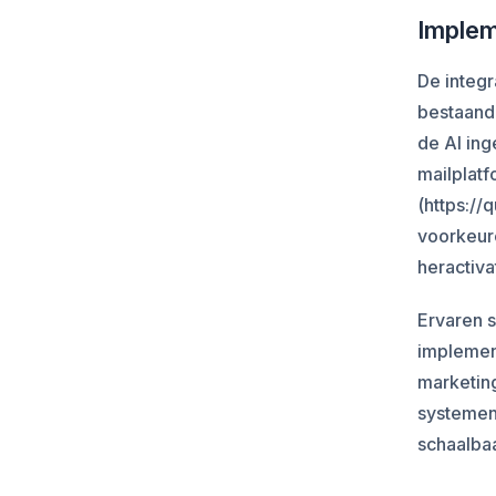
Implem
De integ
bestaand
de AI ing
mailplatf
(https://
voorkeure
heractiv
Ervaren s
implement
marketin
systemen,
schaalbaa