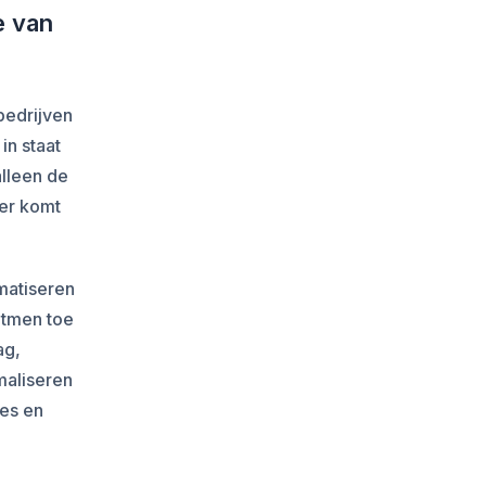
e van
bedrijven
in staat
alleen de
ier komt
matiseren
itmen toe
ag,
maliseren
tes en