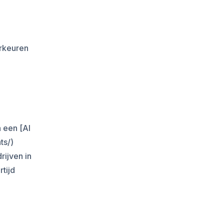
rkeuren
 een [AI
ts/)
rijven in
tijd