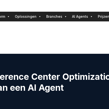
orm
Oplossingen
Branches
AI Agents
Prijze
ference Center Optimizati
n een AI Agent