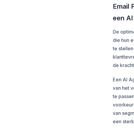
Email 
een AI
De optima
die hun e
te stelle
klanttevr
de kracht
Een AI Ag
van het 
te passen
voorkeur
van segme
een sterk