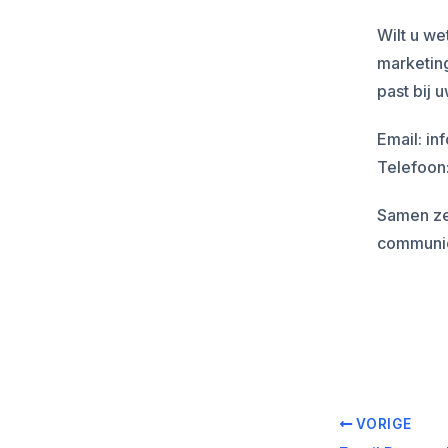
Wilt u w
marketin
past bij 
Email: i
Telefoon
Samen zet
communic
VORIGE