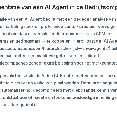
entatie van een AI Agent in de Bedrijfsom
ratie van een AI Agent begint met een gedegen analyse van
e marketingstack en preference center-structuur. Vervolge
ericht om data uit verschillende bronnen — zoals CRM, e-
orms en gedragsdata — te koppelen. Hierbij past de [AI Age
questautomations.com/hierarchische-lijst-van-ai-agents/) a
n aan, detecteert inactieve gebruikers en initieert
atiecampagnes zonder extra belasting voor het marketingte
pecialisten, zoals dr. Alderd J. Froolik, weten precies hoe 
atie discreet en veilig kan plaatsvinden. Door jarenlange er
gautomatisering, gecombineerd met diepgaande kennis van
 ontstaat een efficiënte en toekomstbestendige inrichting 
r als doelgericht is.