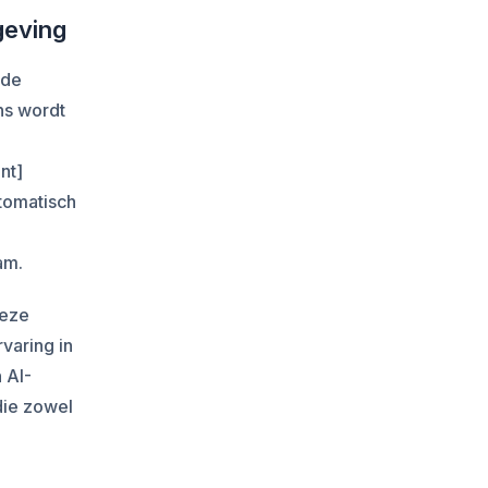
geving
 de
ns wordt
nt]
utomatisch
am.
deze
varing in
 AI-
die zowel