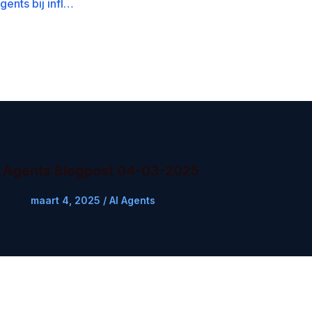
De kracht van AI Agents bij influencer identification and analysis
I Agents Blogpost 04-03-2025
maart 4, 2025
/
AI Agents