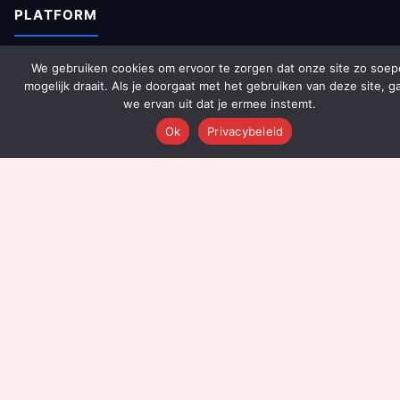
PLATFORM
Over Ons
We gebruiken cookies om ervoor te zorgen dat onze site zo soep
mogelijk draait. Als je doorgaat met het gebruiken van deze site, g
Platform Overzicht
we ervan uit dat je ermee instemt.
AI Agents (142)
Ok
Privacybeleid
Technologie
Integraties
Dashboards
Prijzen
Resultaten
Onboarding
DIENSTEN
Content Productie