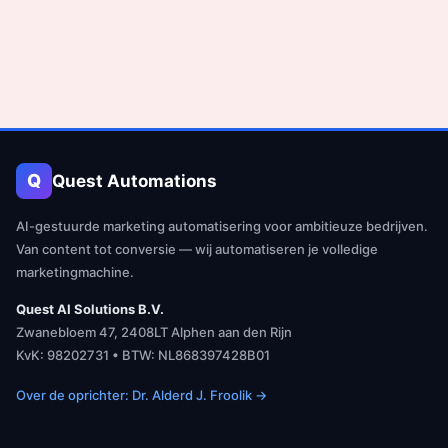
Q
Quest Automations
AI-gestuurde marketing automatisering voor ambitieuze bedrijven.
Van content tot conversie — wij automatiseren je volledige
marketingmachine.
Quest AI Solutions B.V.
Zwanebloem 47, 2408LT Alphen aan den Rijn
KvK: 98202731 • BTW: NL868397428B01
Over de oprichter: Dr. Alderd J. Froolik →