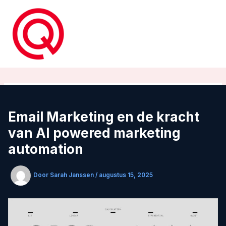
Ga
naar
de
inhoud
Email Marketing en de kracht
van AI powered marketing
automation
Door
Sarah Janssen
/
augustus 15, 2025