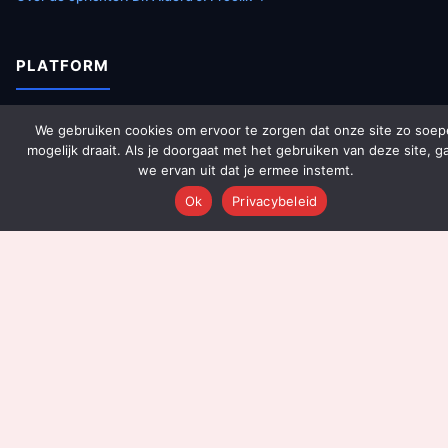
PLATFORM
Over Ons
We gebruiken cookies om ervoor te zorgen dat onze site zo soep
mogelijk draait. Als je doorgaat met het gebruiken van deze site, g
Platform Overzicht
we ervan uit dat je ermee instemt.
AI Agents (142)
Ok
Privacybeleid
Technologie
Integraties
Dashboards
Prijzen
Resultaten
Onboarding
DIENSTEN