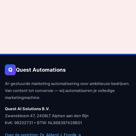
Q
Quest Automations
AI-gestuurde marketing automatisering voor ambitieuze bedrijven.
Van content tot conversie — wij automatiseren je volledige
marketingmachine.
Quest AI Solutions B.V.
Zwanebloem 47, 2408LT Alphen aan den Rijn
KvK: 98202731 • BTW: NL868397428B01
Over de oprichter: Dr. Alderd J. Froolik →