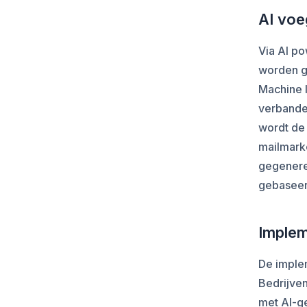
AI voe
Via AI p
worden g
Machine l
verbande
wordt de 
mailmark
gegenere
gebaseer
Implem
De imple
Bedrijve
met AI-g