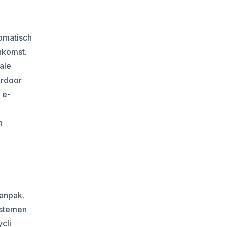
omatisch
nkomst.
ale
erdoor
 e-
n
aanpak.
ystemen
cli