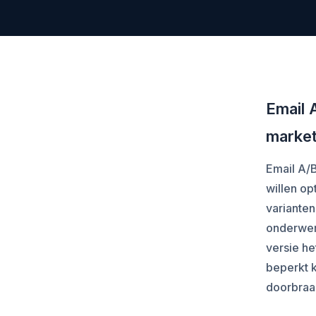
Email 
market
Email A/B
willen op
varianten
onderwer
versie he
beperkt k
doorbraak