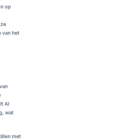
en op
eze
n van het
 van
e
lt AI
g, wat
illen met