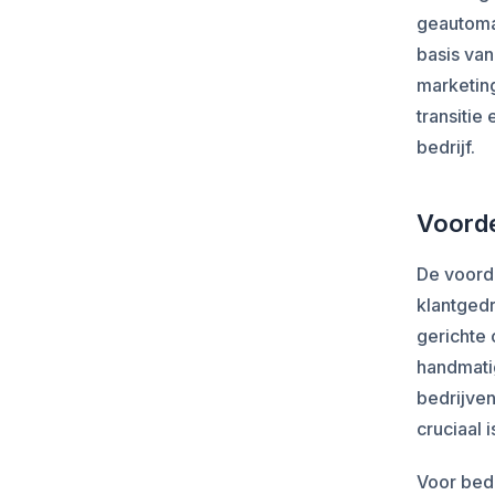
geautoma
basis van
marketin
transitie
bedrijf.
Voorde
De voorde
klantgedr
gerichte
handmatig
bedrijven
cruciaal 
Voor bedr