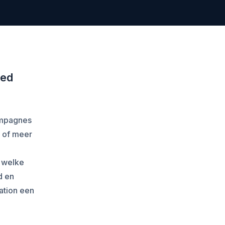
red
campagnes
e of meer
 welke
d en
ation een