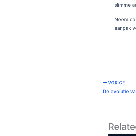
slimme a
Neem con
aanpak vo
VORIGE
Relate