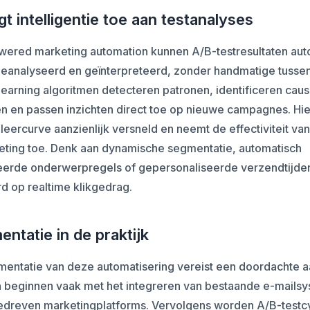
gt intelligentie toe aan testanalyses
owered marketing automation kunnen A/B-testresultaten aut
eanalyseerd en geïnterpreteerd, zonder handmatige tusse
earning algoritmen detecteren patronen, identificeren caus
n en passen inzichten direct toe op nieuwe campagnes. Hi
leercurve aanzienlijk versneld en neemt de effectiviteit van
eting toe. Denk aan dynamische segmentatie, automatisch
erde onderwerpregels of gepersonaliseerde verzendtijde
d op realtime klikgedrag.
entatie in de praktijk
mentatie van deze automatisering vereist een doordachte 
n beginnen vaak met het integreren van bestaande e-mails
edreven marketingplatforms. Vervolgens worden A/B-testcy