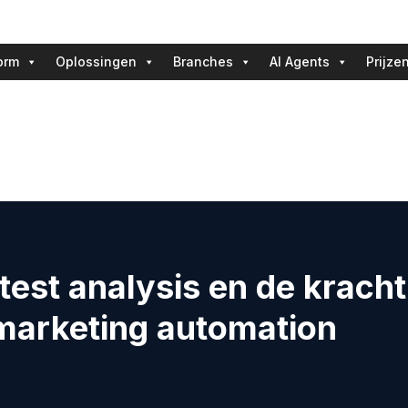
orm
Oplossingen
Branches
AI Agents
Prijze
test analysis en de kracht
arketing automation