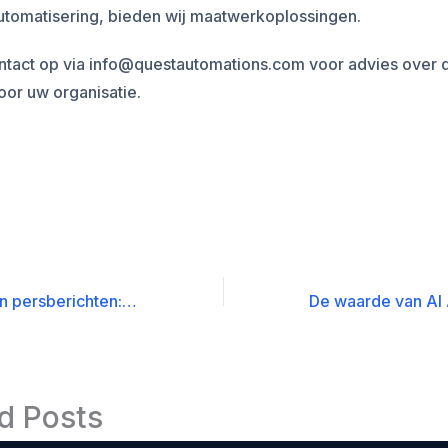
utomatisering, bieden wij maatwerkoplossingen.
tact op via info@questautomations.com voor advies over d
or uw organisatie.
De evolutie van persberichten: van verzending naar strategische distributie
d Posts