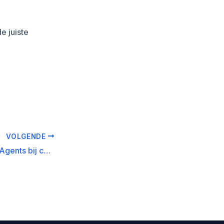
e juiste
VOLGENDE
De waarde van AI Agents bij custom marketing report generation