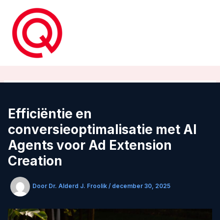
Ga
naar
de
inhoud
Efficiëntie en
conversieoptimalisatie met AI
Agents voor Ad Extension
Creation
Door
Dr. Alderd J. Froolik
/
december 30, 2025