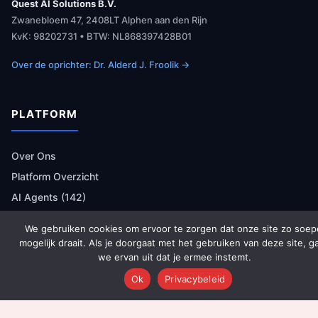
Quest AI Solutions B.V.
Zwanebloem 47, 2408LT Alphen aan den Rijn
KvK: 98202731 • BTW: NL868397428B01
Over de oprichter: Dr. Alderd J. Froolik →
PLATFORM
Over Ons
Platform Overzicht
AI Agents (142)
Technologie
We gebruiken cookies om ervoor te zorgen dat onze site zo soep
Integraties
mogelijk draait. Als je doorgaat met het gebruiken van deze site, g
we ervan uit dat je ermee instemt.
Dashboards
Ok
Privacybeleid
Prijzen
Resultaten