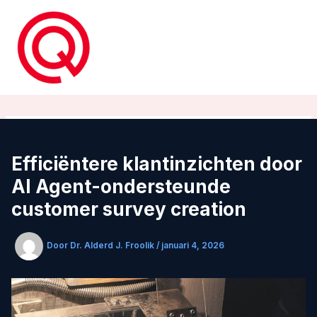
Ga
naar
de
inhoud
Efficiëntere klantinzichten door
AI Agent-ondersteunde
customer survey creation
Door
Dr. Alderd J. Froolik
/
januari 4, 2026