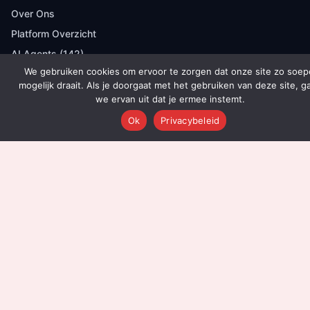
Over Ons
Platform Overzicht
AI Agents (142)
We gebruiken cookies om ervoor te zorgen dat onze site zo soep
Technologie
mogelijk draait. Als je doorgaat met het gebruiken van deze site, g
Integraties
we ervan uit dat je ermee instemt.
Dashboards
Ok
Privacybeleid
Prijzen
Resultaten
Onboarding
DIENSTEN
Content Productie
Social Media
Email Marketing