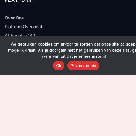
Over Ons
Platform Overzicht
AI Agents (142)
Technologie
We gebruiken cookies om ervoor te zorgen dat onze site zo soep
mogelijk draait. Als je doorgaat met het gebruiken van deze site, g
Integraties
we ervan uit dat je ermee instemt.
Dashboards
Ok
Privacybeleid
Prijzen
Resultaten
Onboarding
DIENSTEN
Content Productie
Social Media