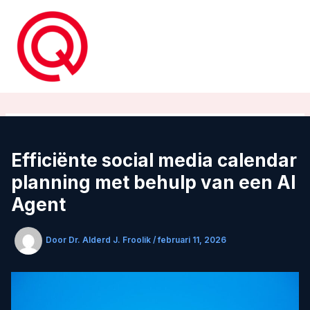
Ga
naar
de
inhoud
Efficiënte social media calendar
planning met behulp van een AI
Agent
Door
Dr. Alderd J. Froolik
/
februari 11, 2026