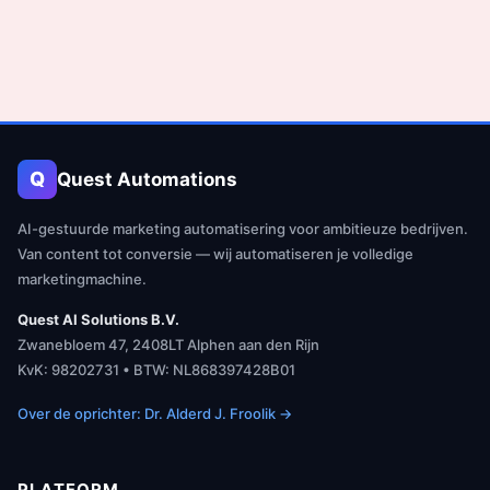
Q
Quest Automations
AI-gestuurde marketing automatisering voor ambitieuze bedrijven.
Van content tot conversie — wij automatiseren je volledige
marketingmachine.
Quest AI Solutions B.V.
Zwanebloem 47, 2408LT Alphen aan den Rijn
KvK: 98202731 • BTW: NL868397428B01
Over de oprichter: Dr. Alderd J. Froolik →
PLATFORM