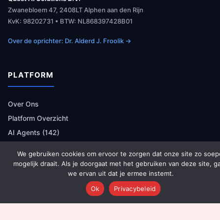
Zwanebloem 47, 2408LT Alphen aan den Rijn
KvK: 98202731 • BTW: NL868397428B01
Over de oprichter: Dr. Alderd J. Froolik →
PLATFORM
Over Ons
Platform Overzicht
AI Agents (142)
Technologie
We gebruiken cookies om ervoor te zorgen dat onze site zo soep
Integraties
mogelijk draait. Als je doorgaat met het gebruiken van deze site, g
we ervan uit dat je ermee instemt.
Dashboards
Ok
Privacybeleid
Prijzen
Resultaten
Onboarding