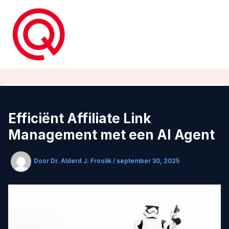
Ga
naar
de
inhoud
Efficiënt Affiliate Link
Management met een AI Agent
Door
Dr. Alderd J. Froolik
/
september 30, 2025