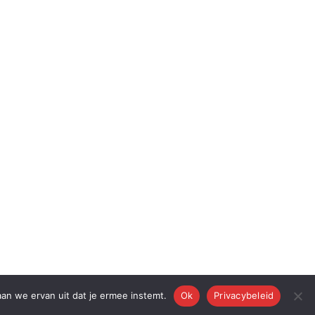
aan we ervan uit dat je ermee instemt.
Ok
Privacybeleid