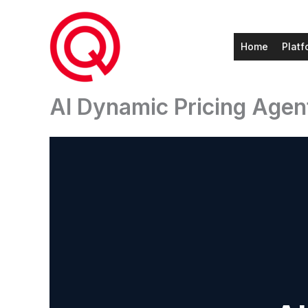
Ga
naar
de
Home
Platf
inhoud
AI Dynamic Pricing Agen