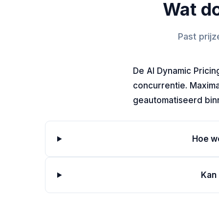
Wat do
Past prij
De AI Dynamic Pricin
concurrentie. Maximal
geautomatiseerd binn
Hoe we
Kan 