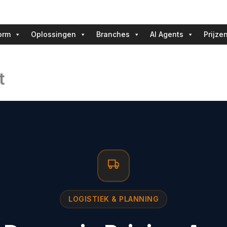
orm
Oplossingen
Branches
AI Agents
Prijze
t
LOGISTIEK & PLANNING