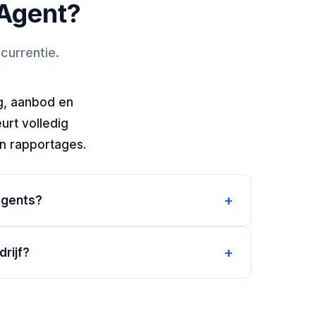
 Agent?
currentie.
g, aanbod en
urt volledig
en rapportages.
+
agents?
+
rijf?