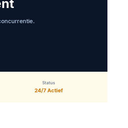
ent
concurrentie.
Status
24/7 Actief