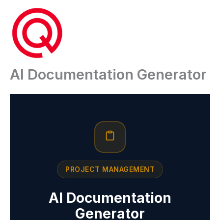
Ga
naar
de
inhoud
AI Documentation Generator
PROJECT MANAGEMENT
AI Documentation
Generator