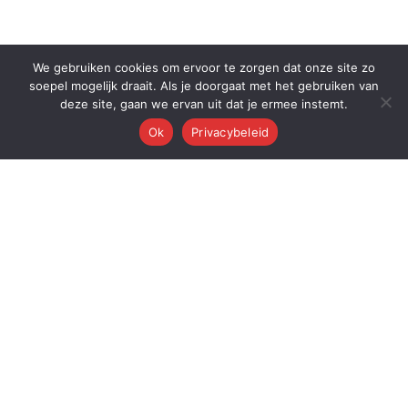
We gebruiken cookies om ervoor te zorgen dat onze site zo
soepel mogelijk draait. Als je doorgaat met het gebruiken van
deze site, gaan we ervan uit dat je ermee instemt.
Ok
Privacybeleid
Q
Quest Automations
AI-gestuurde marketing automatisering voor ambitieuze bedrijven.
Van content tot conversie — wij automatiseren je volledige
marketingmachine.
Quest AI Solutions B.V.
Zwanebloem 47, 2408LT Alphen aan den Rijn
KvK: 98202731 • BTW: NL868397428B01
Over de oprichter: Dr. Alderd J. Froolik →