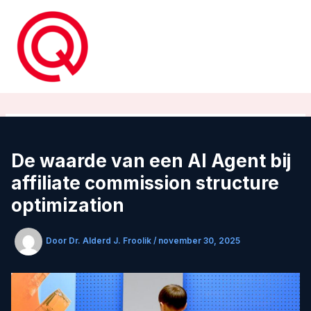
Ga
naar
de
inhoud
De waarde van een AI Agent bij
affiliate commission structure
optimization
Door
Dr. Alderd J. Froolik
/
november 30, 2025