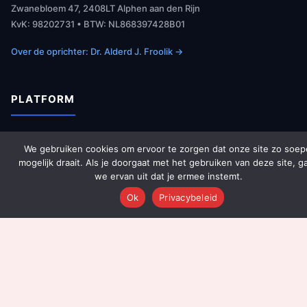
Zwanebloem 47, 2408LT Alphen aan den Rijn
KvK: 98202731 • BTW: NL868397428B01
Over de oprichter: Dr. Alderd J. Froolik →
PLATFORM
Over Ons
We gebruiken cookies om ervoor te zorgen dat onze site zo soep
Platform Overzicht
mogelijk draait. Als je doorgaat met het gebruiken van deze site, g
we ervan uit dat je ermee instemt.
AI Agents (142)
Ok
Privacybeleid
Technologie
Integraties
Dashboards
Prijzen
Resultaten
Onboarding