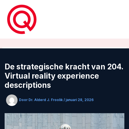
Ga
naar
de
inhoud
De strategische kracht van 204.
Virtual reality experience
descriptions
Door
Dr. Alderd J. Froolik
/
januari 28, 2026