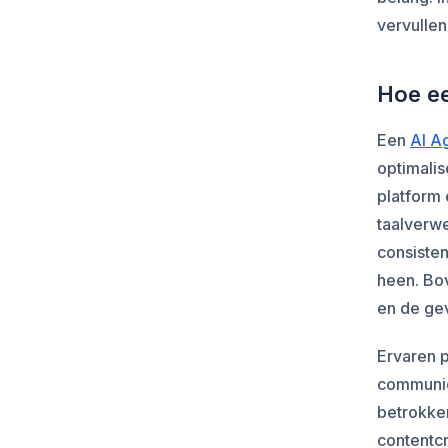
vervullen
Hoe ee
Een
AI A
optimalis
platform 
taalverwe
consiste
heen. Bo
en de ge
Ervaren 
communica
betrokken
contentcr