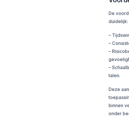
Voorde
De voorde
duidelijk:
– Tijdswi
– Consist
– Risicob
gevoelig
– Schaal
talen.
Deze aan
toepassin
binnen ve
onder beg