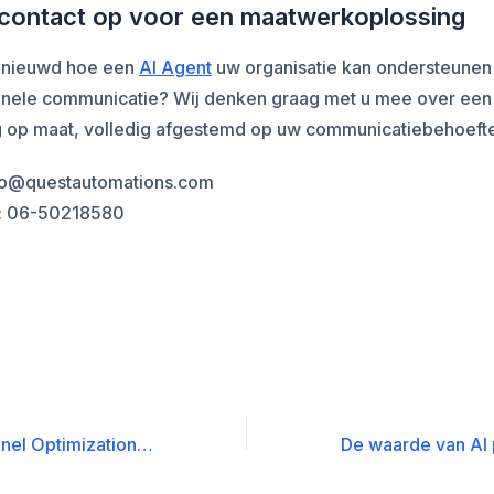
ontact op voor een maatwerkoplossing
enieuwd hoe een
AI Agent
uw organisatie kan ondersteunen 
onele communicatie? Wij denken graag met u mee over een
g op maat, volledig afgestemd op uw communicatiebehoeft
nfo@questautomations.com
: 06-50218580
YouTube Channel Optimization met AI Powered Marketing Automation