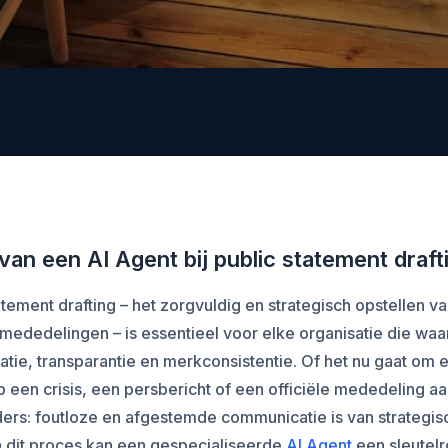
 van een AI Agent bij public statement draft
atement drafting – het zorgvuldig en strategisch opstellen v
mededelingen – is essentieel voor elke organisatie die wa
atie, transparantie en merkconsistentie. Of het nu gaat om 
p een crisis, een persbericht of een officiële mededeling a
ers: foutloze en afgestemde communicatie is van strategis
n dit proces kan een gespecialiseerde
AI Agent
een sleutelr