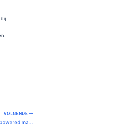
bij
en.
VOLGENDE
De waarde van AI powered marketing automation bij Affiliate Training Material