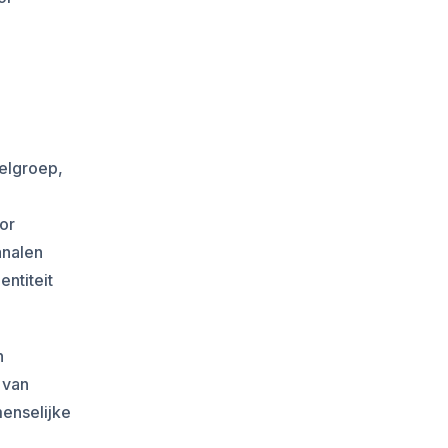
oelgroep,
or
analen
ntiteit
n
 van
menselijke