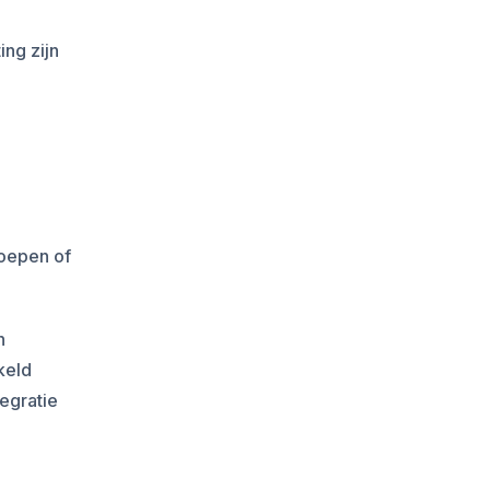
ing zijn
roepen of
n
keld
egratie