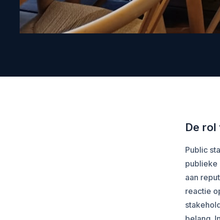
De rol
Public st
publieke 
aan reput
reactie o
stakehold
belang. I