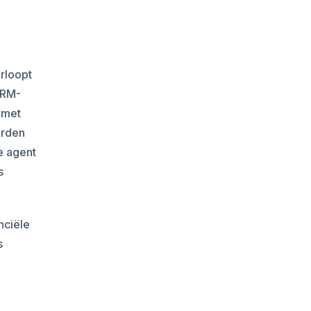
erloopt
CRM-
 met
orden
e agent
s
nciële
s