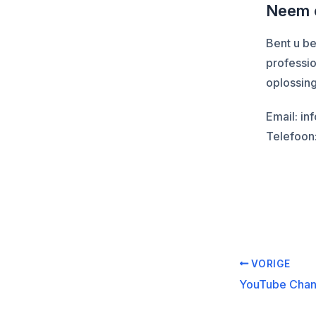
Neem c
Bent u b
professi
oplossin
Email: i
Telefoon
VORIGE