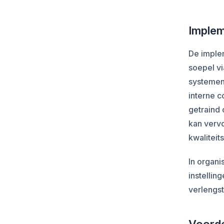
Implem
De imple
soepel v
systemen
interne 
getraind 
kan vervo
kwaliteit
In organi
instellin
verlengs