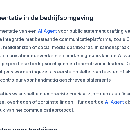
entatie in de bedrijfsomgeving
mentatie van een
AI Agent
voor public statement drafting v
ia integratie met bestaande communicatieplatforms, zoals 
, maildiensten of social media dashboards. In samenspraak
communicatiemedewerkers en marketingteams kan de AI w
op specifieke bedrijfsrichtlijnen en tone-of-voice kaders. D
lgens worden ingezet als eerste opsteller van teksten of al
scontroleur voor handmatig geschreven statements.
saties waar snelheid en precisie cruciaal zijn – denk aan fina
gen, overheden of zorginstellingen – fungeert de
AI Agent
al
tuk van het communicatieprotocol.