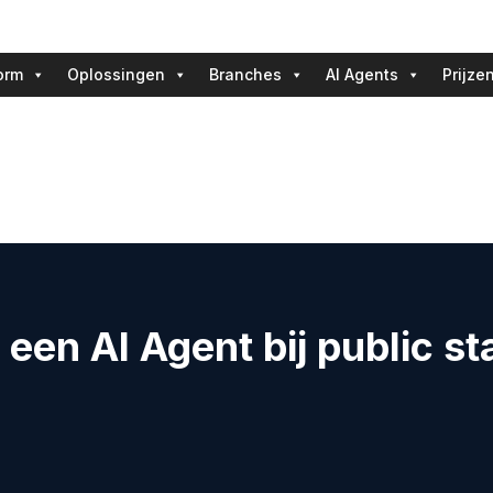
orm
Oplossingen
Branches
AI Agents
Prijze
 een AI Agent bij public s