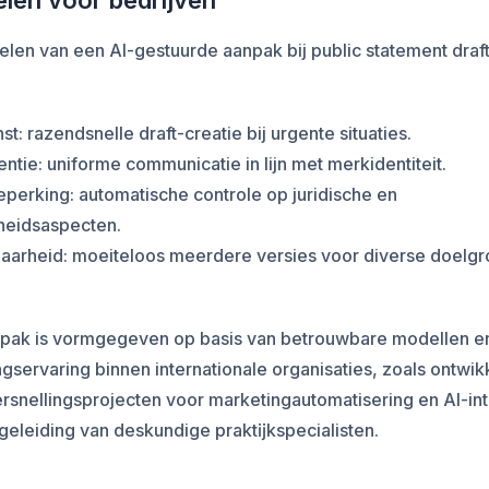
len voor bedrijven
len van een AI-gestuurde aanpak bij public statement draft
nst: razendsnelle draft-creatie bij urgente situaties.
entie: uniforme communicatie in lijn met merkidentiteit.
eperking: automatische controle op juridische en
heidsaspecten.
baarheid: moeiteloos meerdere versies voor diverse doelg
pak is vormgegeven op basis van betrouwbare modellen e
gservaring binnen internationale organisaties, zoals ontwik
rsnellingsprojecten voor marketingautomatisering en AI-int
eleiding van deskundige praktĳkspecialisten.