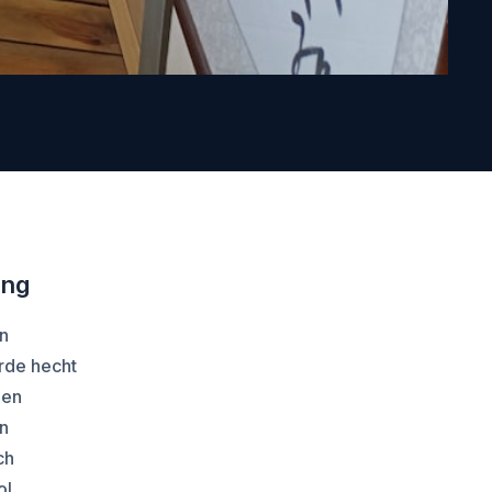
ing
an
arde hecht
een
an
ch
ol