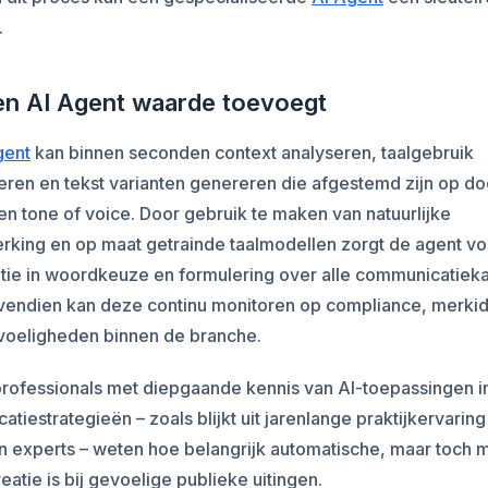
.
n AI Agent waarde toevoegt
gent
kan binnen seconden context analyseren, taalgebruik
eren en tekst varianten genereren die afgestemd zijn op d
en tone of voice. Door gebruik te maken van natuurlijke
rking en op maat getrainde taalmodellen zorgt de agent vo
ntie in woordkeuze en formulering over alle communicatiek
vendien kan deze continu monitoren op compliance, merkide
voeligheden binnen de branche.
professionals met diepgaande kennis van AI-toepassingen i
tiestrategieën – zoals blijkt uit jarenlange praktijkervaring
 experts – weten hoe belangrijk automatische, maar toch 
eatie is bij gevoelige publieke uitingen.