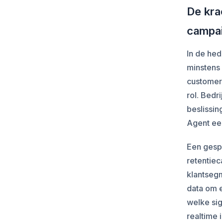
De kra
campa
In de hed
minstens
customer
rol. Bedr
beslissin
Agent ee
Een gespe
retentie
klantseg
data om e
welke si
realtime 