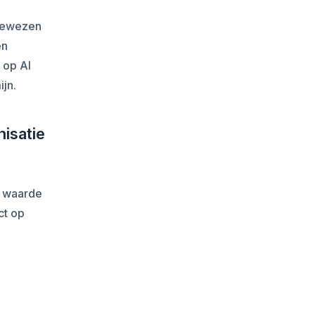
 bewezen
en
 op AI
jn.
isatie
g waarde
ct op