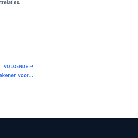
relaties.
VOLGENDE
Wat AI Agents betekenen voor effectief persbericht schrijven