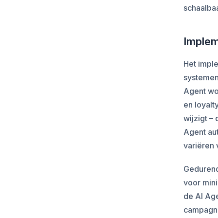
schaalba
Implem
Het impl
systemen 
Agent wo
en loyalt
wijzigt –
Agent aut
variëren 
Gedurend
voor mini
de AI Age
campagn