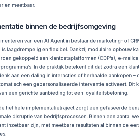
ar en meetbaar.
entatie binnen de bedrijfsomgeving
ementeren van een AI Agent in bestaande marketing- of CR
is laagdrempelig en flexibel. Dankzij modulaire opbouw ka
rden gekoppeld aan klantdataplatformen (CDP’s), e-mail
yprogramma’s. In de praktijk betekent dit dat zodra een kla
 denk aan een daling in interacties of herhaalde aankopen – 
omatisch een gepersonaliseerde interventie activeert. Dit 
van een gerichte aanbieding tot een loyaliteitsbeloning.
e het hele implementatietraject zorgt een gefaseerde ben
male disruptie van bedrijfsprocessen. Binnen een aantal w
nt inzetbaar zijn, met meetbare resultaten al binnen de eer
es.