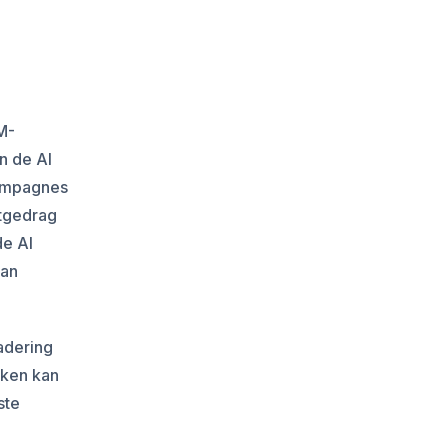
M-
n de AI
campagnes
ntgedrag
de AI
kan
adering
eken kan
ste