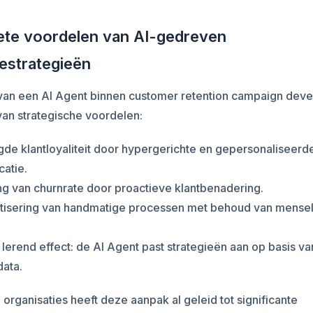
te voordelen van AI-gedreven
iestrategieën
 van een AI Agent binnen customer retention campaign dev
 van strategische voordelen:
de klantloyaliteit door hypergerichte en gepersonaliseerd
atie.
ng van churnrate door proactieve klantbenadering.
tisering van handmatige processen met behoud van mensel
 lerend effect: de AI Agent past strategieën aan op basis va
data.
an organisaties heeft deze aanpak al geleid tot significante