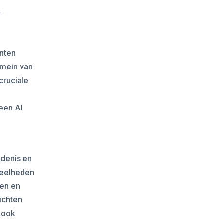
n
anten
omein van
cruciale
 een AI
edenis en
veelheden
ken en
ichten
r ook