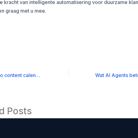
 kracht van intelligente automatisering voor duurzame klant
en graag met u mee.
Efficiënte video content calendar planning met behulp van een AI Agent
d Posts