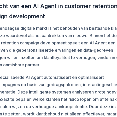
cht van een AI Agent in customer retentio
ign development
endaagse digitale markt is het behouden van bestaande kl
 zo waardevol als het aantrekken van nieuwe. Binnen het d
 retention campaign development speelt een AI Agent een 
ijven die gepersonaliseerde ervaringen en data-gedreven
gen willen inzetten om klantloyaliteit te verhogen, vinden in
n onmisbare partner.
cialiseerde AI Agent automatiseert en optimaliseert
campagnes op basis van gedragspatronen, interactiegeschi
mentatie. Deze intelligente systemen analyseren grote hoe
xact te bepalen welke klanten het risico lopen om af te ha
gnalen wijzen op verhoogde aankoopintentie. Door deze inz
in te zetten, wordt klantbehoud niet alleen effectiever, maa