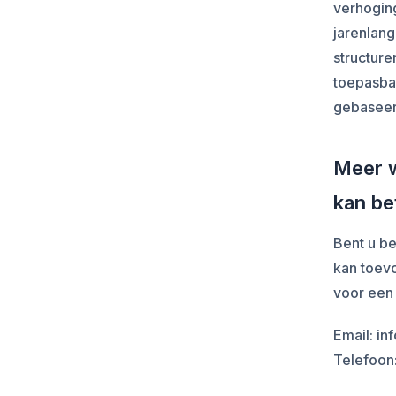
verhoging
jarenlan
structur
toepasbaa
gebaseerd
Meer w
kan b
Bent u b
kan toev
voor een
Email: i
Telefoon