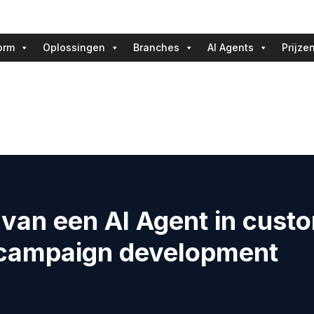
orm
Oplossingen
Branches
AI Agents
Prijze
 van een AI Agent in cust
 campaign development