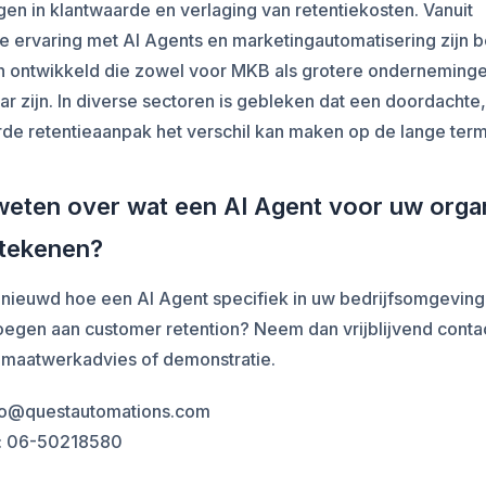
en in klantwaarde en verlaging van retentiekosten. Vanuit
ge ervaring met AI Agents en marketingautomatisering zijn
en ontwikkeld die zowel voor MKB als grotere onderneming
r zijn. In diverse sectoren is gebleken dat een doordachte,
e retentieaanpak het verschil kan maken op de lange termi
eten over wat een AI Agent voor uw organ
etekenen?
enieuwd hoe een AI Agent specifiek in uw bedrijfsomgevin
oegen aan customer retention? Neem dan vrijblijvend conta
 maatwerkadvies of demonstratie.
nfo@questautomations.com
: 06-50218580