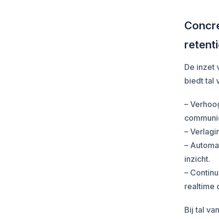
Concre
retent
De inzet
biedt tal
– Verhoog
communic
– Verlagi
– Automa
inzicht.
– Continu
realtime 
Bij tal v