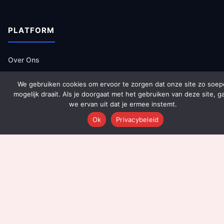
PLATFORM
Over Ons
Platform Overzicht
We gebruiken cookies om ervoor te zorgen dat onze site zo soep
AI Agents (142)
mogelijk draait. Als je doorgaat met het gebruiken van deze site, g
Technologie
we ervan uit dat je ermee instemt.
Integraties
Ok
Privacybeleid
Dashboards
Prijzen
Resultaten
Onboarding
DIENSTEN