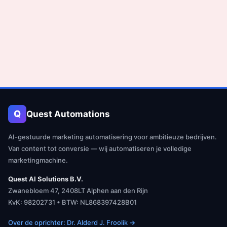
Q
Quest Automations
AI-gestuurde marketing automatisering voor ambitieuze bedrijven.
Van content tot conversie — wij automatiseren je volledige
marketingmachine.
Quest AI Solutions B.V.
Zwanebloem 47, 2408LT Alphen aan den Rijn
KvK: 98202731 • BTW: NL868397428B01
Over de oprichter: Dr. Alderd J. Froolik →