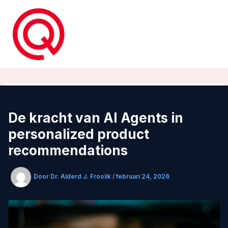
Ga
naar
de
inhoud
De kracht van AI Agents in
personalized product
recommendations
Door
Dr. Alderd J. Froolik
/
februari 24, 2026