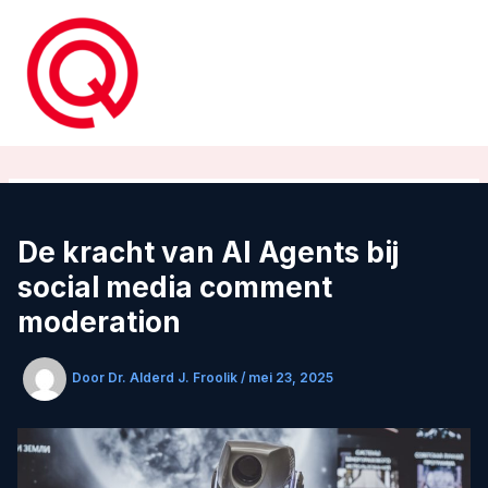
Ga
naar
de
inhoud
De kracht van AI Agents bij
social media comment
moderation
Door
Dr. Alderd J. Froolik
/
mei 23, 2025