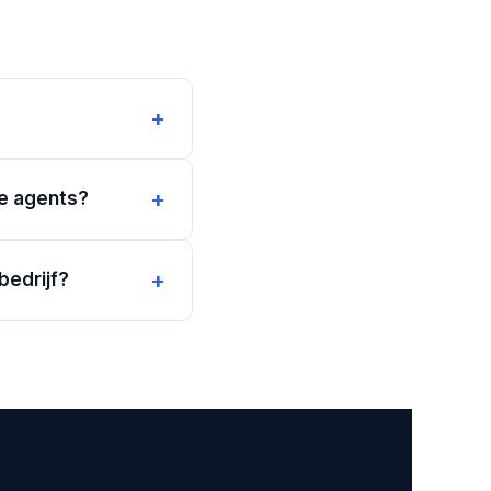
+
+
e agents?
+
bedrijf?