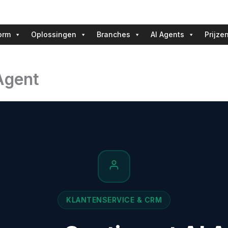
orm
Oplossingen
Branches
AI Agents
Prijze
Agent
KLANTENSERVICE & CRM