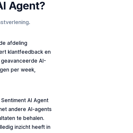
AI Agent?
stverlening.
de afdeling
ert klantfeedback en
n geavanceerde AI-
agen per week,
 Sentiment AI Agent
met andere AI-agents
ltaten te behalen.
ledig inzicht heeft in