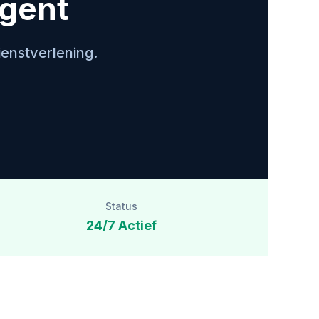
Agent
ienstverlening.
Status
24/7 Actief