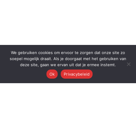
We gebruiken cookies om ervoor te zorgen dat onze site zo
soepel mogelijk draait. Als je doorgaat met het gebruiken van
deze site, gaan we ervan uit dat je ermee instemt.
Ok
Privacybeleid
Q
Quest Automations
AI-gestuurde marketing automatisering voor ambitieuze bedrijven.
Van content tot conversie — wij automatiseren je volledige
marketingmachine.