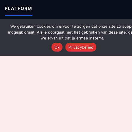
PLATFORM
Over Ons
We gebruiken cookies om ervoor te zorgen dat onze site zo soep
mogelijk draait. Als je doorgaat met het gebruiken van deze site, g
Platform Overzicht
we ervan uit dat je ermee instemt.
AI Agents (142)
Ok
Privacybeleid
Technologie
Integraties
Dashboards
Prijzen
Resultaten
Onboarding
DIENSTEN
Content Productie