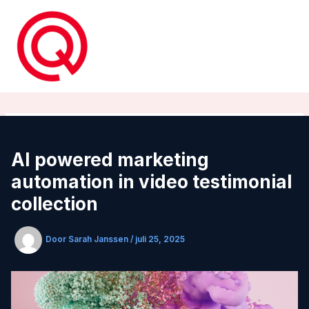
Ga
naar
de
inhoud
AI powered marketing
automation in video testimonial
collection
Door
Sarah Janssen
/
juli 25, 2025