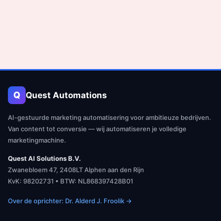
Q
Quest Automations
AI-gestuurde marketing automatisering voor ambitieuze bedrijven.
Van content tot conversie — wij automatiseren je volledige
marketingmachine.
Quest AI Solutions B.V.
Zwanebloem 47, 2408LT Alphen aan den Rijn
KvK: 98202731 • BTW: NL868397428B01
Over de oprichter: Dr. Alderd J. Froolik →