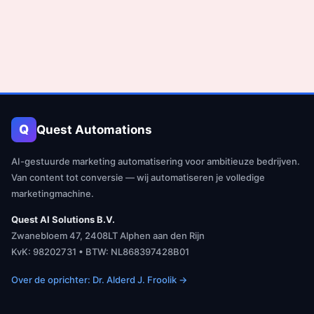
Q
Quest Automations
AI-gestuurde marketing automatisering voor ambitieuze bedrijven.
Van content tot conversie — wij automatiseren je volledige
marketingmachine.
Quest AI Solutions B.V.
Zwanebloem 47, 2408LT Alphen aan den Rijn
KvK: 98202731 • BTW: NL868397428B01
Over de oprichter: Dr. Alderd J. Froolik →