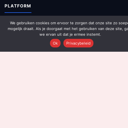
PLATFORM
Over Ons
We gebruiken cookies om ervoor te zorgen dat onze site zo soep
mogelijk draait. Als je doorgaat met het gebruiken van deze site, g
Platform Overzicht
we ervan uit dat je ermee instemt.
AI Agents (142)
Ok
Privacybeleid
Technologie
Integraties
Dashboards
Prijzen
Resultaten
Onboarding
DIENSTEN
Content Productie