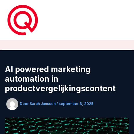
Ga
naar
de
inhoud
AI powered marketing
automation in
productvergelijkingscontent
Door
Sarah Janssen
/
september 8, 2025