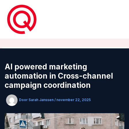
Ga
naar
de
inhoud
AI powered marketing
automation in Cross-channel
campaign coordination
Door
Sarah Janssen
/
november 22, 2025