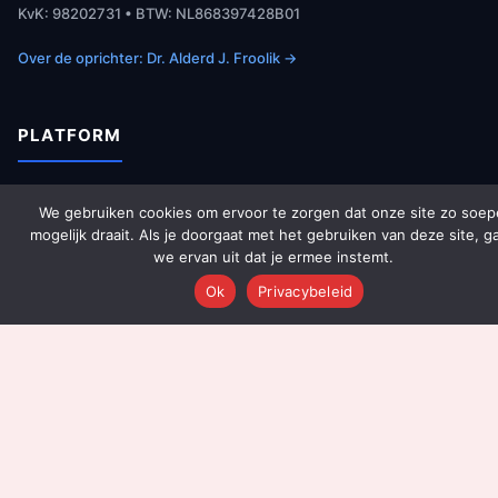
KvK: 98202731 • BTW: NL868397428B01
Over de oprichter: Dr. Alderd J. Froolik →
PLATFORM
Over Ons
We gebruiken cookies om ervoor te zorgen dat onze site zo soep
Platform Overzicht
mogelijk draait. Als je doorgaat met het gebruiken van deze site, g
we ervan uit dat je ermee instemt.
AI Agents (142)
Ok
Privacybeleid
Technologie
Integraties
Dashboards
Prijzen
Resultaten
Onboarding