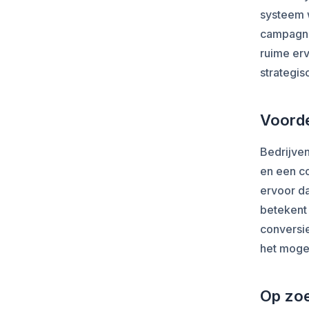
systeem 
campagnes
ruime erv
strategis
Voorde
Bedrijven
en een co
ervoor d
betekent 
conversie
het mogel
Op zoe