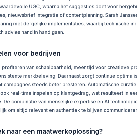
waardevolle UGC, waarna het suggesties doet voor hergebr
, nieuwsbrief integratie of contentplanning. Sarah Jansse
aring met dergelijke implementaties, waarbij technische inr
ch advies hand in hand gaan.
len voor bedrijven
 profiteren van schaalbaarheid, meer tijd voor creatieve p
nsistente merkbeleving. Daarnaast zorgt continue optimalis
at campagnes steeds beter presteren. Automatische curati
ook real-time inspelen op klantgedrag, wat resulteert in e
. De combinatie van menselijke expertise en AI technologi
ijk om altijd relevant en authentiek te blijven communicere
k naar een maatwerkoplossing?