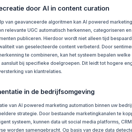
creatie door AI in content curation
lp van geavanceerde algoritmen kan AI powered marketin
on relevante UGC automatisch herkennen, categoriseren en
menten publiceren. Hierdoor wordt niet alleen tijd bespaar
aliteit van geselecteerde content verbeterd. Door sentime
herkenning te combineren, kan het systeem bepalen welke 
 aansluit bij specifieke doelgroepen. Dit leidt tot hogere 
versterking van klantrelaties.
entatie in de bedrijfsomgeving
atie van AI powered marketing automation binnen uw bedrij
heldere strategie. Door bestaande marketingkanalen te kop
ligent systeem, kunnen data uit social media platforms, CRM
se worden samengebracht. Op basis van deze data detecte