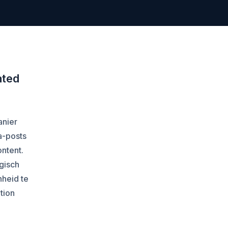
ated
anier
a-posts
ontent.
gisch
nheid te
tion