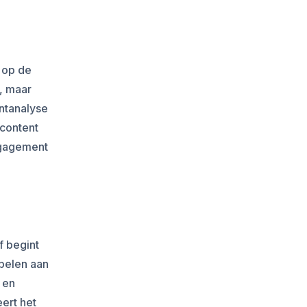
g
 op de
d, maar
ntanalyse
content
engagement
f begint
pelen aan
 en
ert het