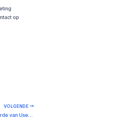
eting
ntact op
VOLGENDE
De groeiende waarde van User-generated Content Curation