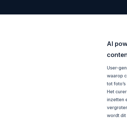
AI pow
conten
User-gene
waarop c
tot foto’
Het curer
inzetten
vergrote
wordt dit