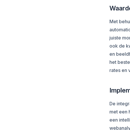
Waarde
Met behu
automati
juiste mo
ook de kw
en beeld
het beste
rates en 
Implem
De integr
met een 
een intel
webanaly