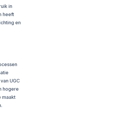
uik in
n heeft
ichting en
rocessen
atie
e van UGC
en hogere
e maakt
n.