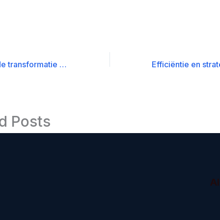
AI Agents en de transformatie van affiliate newsletter content
d Posts
A