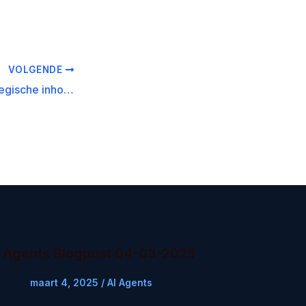
VOLGENDE
Efficiëntie en strategische inhoud met AI Agents in video script writing
I Agents Blogpost 04-03-2025
maart 4, 2025
/
AI Agents