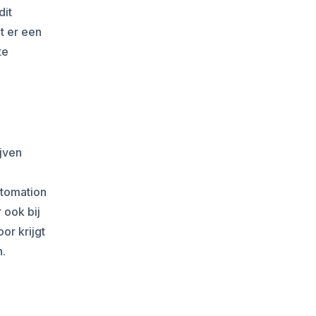
dit
t er een
te
jven
utomation
 ook bij
or krijgt
n.