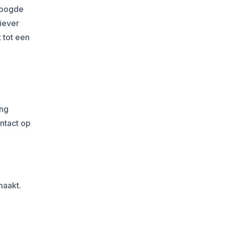
rhoogde
iever
 tot een
ing
ntact op
maakt.