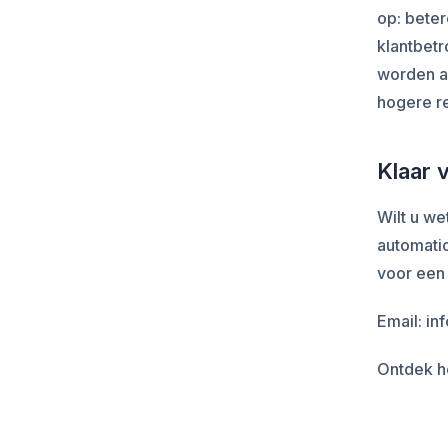
op: beter
klantbet
worden af
hogere re
Klaar 
Wilt u w
automatio
voor een
Email: i
Ontdek h