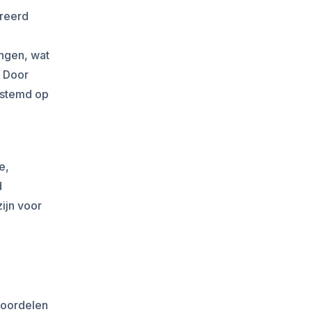
greerd
ngen, wat
. Door
estemd op
e,
d
ijn voor
voordelen