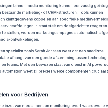
ssingen binnen media monitoring kunnen eenvoudig geïnte
n bestaande marketing- of CRM-structuren. Tools kunnen
sch klantgegevens koppelen aan specifieke mediavermeldi
 serviceafdelingen in staat stelt om doelgericht te reageren
 in te stellen, worden marketingcampagnes automatisch afg
media-ontwikkelingen.
en specialist zoals Sarah Janssen weet dat een naadloze
tatie afhangt van een goede afstemming tussen technologi
 en teams. Met een bewezen staat van dienst in AI powere
 automation weet zij precies welke componenten cruciaal z
len voor Bedrijven
me inzet van media mention monitoring levert waardevolle 