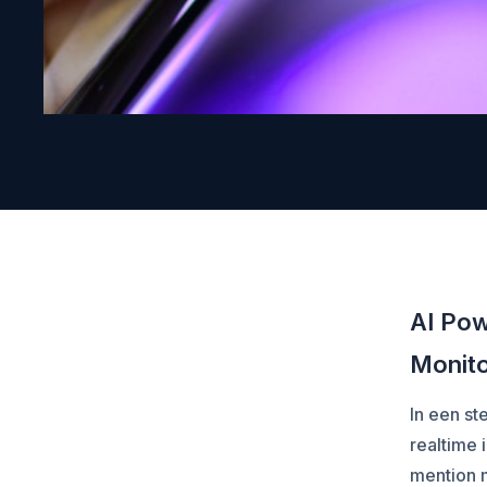
AI Pow
Monito
In een st
realtime 
mention m