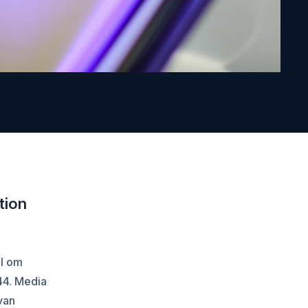
tion
el om
44. Media
van