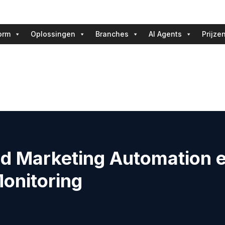
orm
Oplossingen
Branches
AI Agents
Prijze
d Marketing Automation 
onitoring