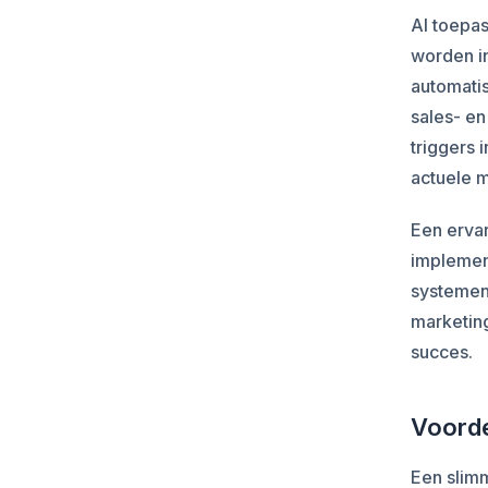
AI toepa
worden i
automati
sales- en
triggers
actuele 
Een ervar
implemen
systemen
marketing
succes.
Voorde
Een slim