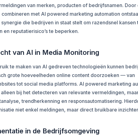
rmeldingen van merken, producten of bedrijfsnamen. Door 
e combineren met AI powered marketing automation ontstaa
 synergie die bedrijven in staat stelt om razendsnel kansen 
n en reputatierisico’s te beperken.
cht van AI in Media Monitoring
ruik te maken van AI gedreven technologieën kunnen bedri
sch grote hoeveelheden online content doorzoeken — van
bsites tot social media platforms. AI powered marketing a
t alleen bij het detecteren van relevante vermeldingen, maar
analyse, trendherkenning en responsautomatisering. Hierdo
isatie niet enkel meldingen, maar direct bruikbare inzichte
entatie in de Bedrijfsomgeving