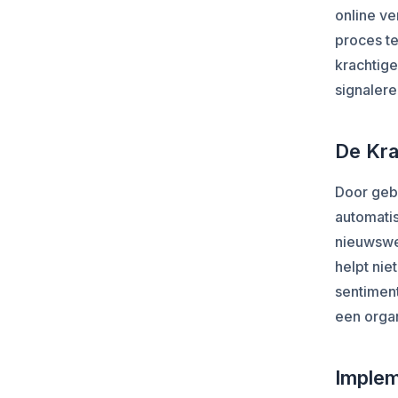
online ve
proces t
krachtige
signalere
De Kra
Door geb
automati
nieuwswe
helpt nie
sentiment
een organ
Implem