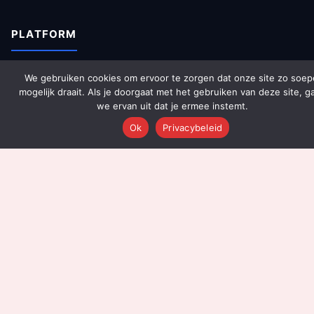
PLATFORM
Over Ons
We gebruiken cookies om ervoor te zorgen dat onze site zo soep
mogelijk draait. Als je doorgaat met het gebruiken van deze site, g
Platform Overzicht
we ervan uit dat je ermee instemt.
AI Agents (142)
Ok
Privacybeleid
Technologie
Integraties
Dashboards
Prijzen
Resultaten
Onboarding
DIENSTEN