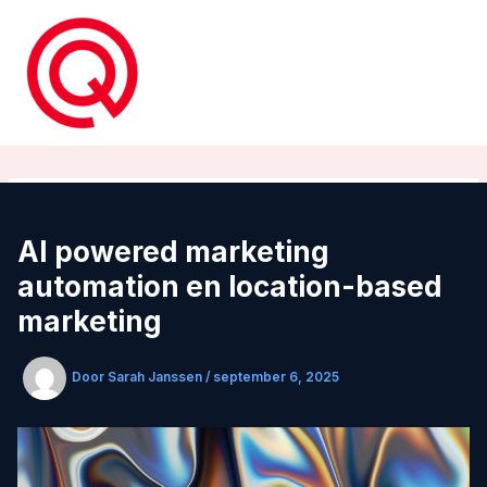
Ga
naar
de
inhoud
AI powered marketing
automation en location-based
marketing
Door
Sarah Janssen
/
september 6, 2025