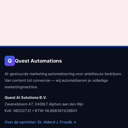
Q
Quest Automations
AI-gestuurde marketing automatisering voor ambitieuze bedrijven.
Van content tot conversie — wij automatiseren je volledige
marketingmachine.
Quest AI Solutions B.V.
Zwanebloem 47, 2408LT Alphen aan den Rijn
KvK: 98202731 • BTW: NL868397428B01
Over de oprichter: Dr. Alderd J. Froolik →