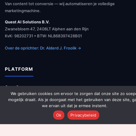
Van content tot conversie — wij automatiseren je volledige
marketingmachine.
Quest AI Solutions B.V.
Zwanebloem 47, 2408LT Alphen aan den Rijn
KvK: 98202731 • BTW: NL868397428B01
Over de oprichter: Dr. Alderd J. Froolik →
PLATFORM
Over Ons
We gebruiken cookies om ervoor te zorgen dat onze site zo soep
Platform Overzicht
mogelijk draait. Als je doorgaat met het gebruiken van deze site, g
AI Agents (142)
we ervan uit dat je ermee instemt.
Technologie
Ok
Privacybeleid
Integraties
Dashboards