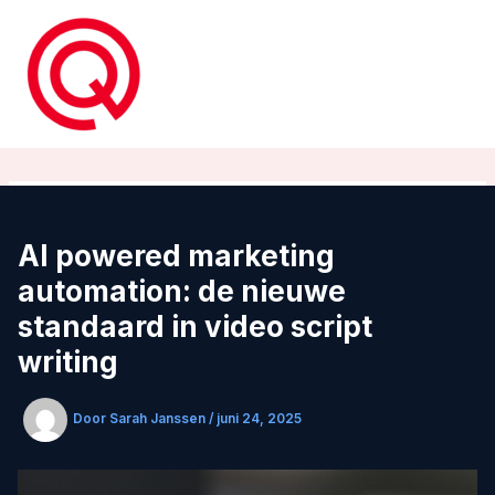
Ga
naar
de
inhoud
AI powered marketing
automation: de nieuwe
standaard in video script
writing
Door
Sarah Janssen
/
juni 24, 2025