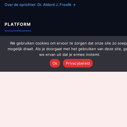
Over de oprichter: Dr. Alderd J. Froolik →
PLATFORM
Over Ons
We gebruiken cookies om ervoor te zorgen dat onze site zo soep
mogelijk draait. Als je doorgaat met het gebruiken van deze site, g
Platform Overzicht
we ervan uit dat je ermee instemt.
AI Agents (142)
Ok
Privacybeleid
Technologie
Integraties
Dashboards
Prijzen
Resultaten
Onboarding
DIENSTEN