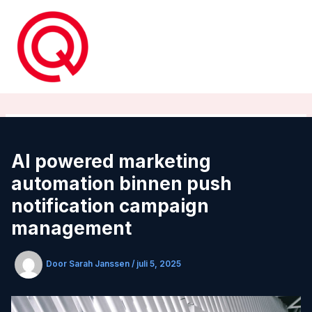
Ga
naar
de
inhoud
AI powered marketing
automation binnen push
notification campaign
management
Door
Sarah Janssen
/
juli 5, 2025