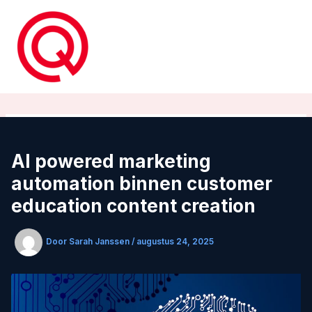
Ga
naar
de
inhoud
AI powered marketing
automation binnen customer
education content creation
Door
Sarah Janssen
/
augustus 24, 2025