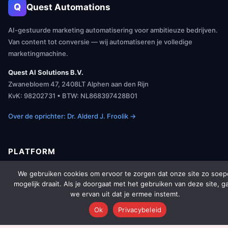
Q
Quest Automations
AI-gestuurde marketing automatisering voor ambitieuze bedrijven.
Van content tot conversie — wij automatiseren je volledige
marketingmachine.
Quest AI Solutions B.V.
Zwanebloem 47, 2408LT Alphen aan den Rijn
KvK: 98202731 • BTW: NL868397428B01
Over de oprichter: Dr. Alderd J. Froolik →
PLATFORM
We gebruiken cookies om ervoor te zorgen dat onze site zo soep
Over Ons
mogelijk draait. Als je doorgaat met het gebruiken van deze site, g
we ervan uit dat je ermee instemt.
Platform Overzicht
Ok
Privacybeleid
AI Agents (142)
Technologie