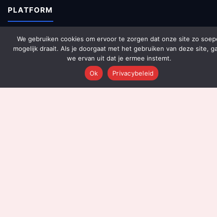
PLATFORM
Over Ons
We gebruiken cookies om ervoor te zorgen dat onze site zo soep
mogelijk draait. Als je doorgaat met het gebruiken van deze site, g
Platform Overzicht
we ervan uit dat je ermee instemt.
AI Agents (142)
Ok
Privacybeleid
Technologie
Integraties
Dashboards
Prijzen
Resultaten
Onboarding
DIENSTEN
Content Productie