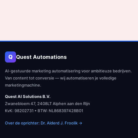
Q
Quest Automations
AI-gestuurde marketing automatisering voor ambitieuze bedrijven.
Van content tot conversie — wij automatiseren je volledige
marketingmachine.
Quest AI Solutions B.V.
Zwanebloem 47, 2408LT Alphen aan den Rijn
KvK: 98202731 • BTW: NL868397428B01
Over de oprichter: Dr. Alderd J. Froolik →