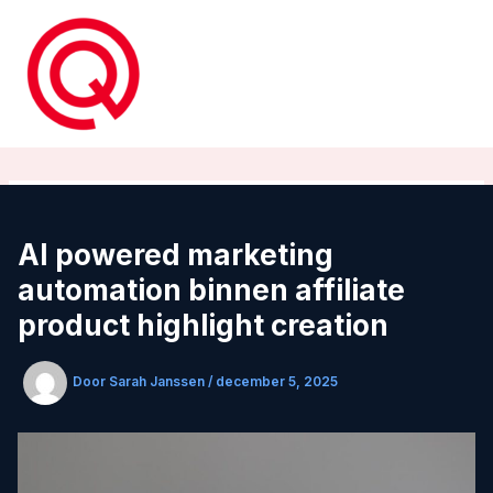
Ga
naar
de
inhoud
AI powered marketing
automation binnen affiliate
product highlight creation
Door
Sarah Janssen
/
december 5, 2025