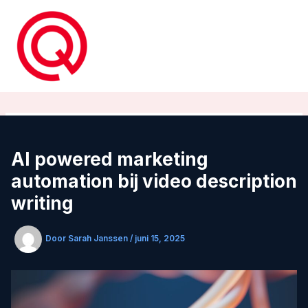
Ga
naar
de
inhoud
AI powered marketing
automation bij video description
writing
Door
Sarah Janssen
/
juni 15, 2025