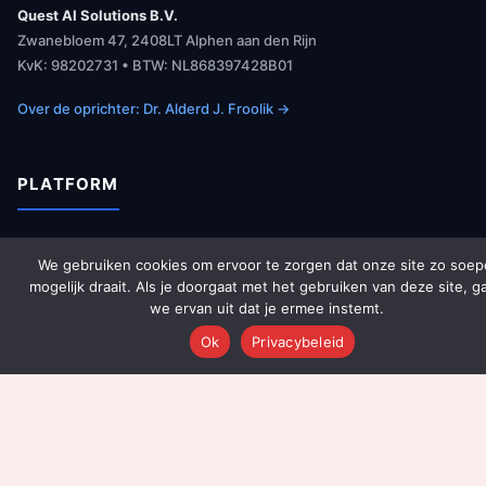
Quest AI Solutions B.V.
Zwanebloem 47, 2408LT Alphen aan den Rijn
KvK: 98202731 • BTW: NL868397428B01
Over de oprichter: Dr. Alderd J. Froolik →
PLATFORM
Over Ons
We gebruiken cookies om ervoor te zorgen dat onze site zo soep
Platform Overzicht
mogelijk draait. Als je doorgaat met het gebruiken van deze site, g
we ervan uit dat je ermee instemt.
AI Agents (142)
Ok
Privacybeleid
Technologie
Integraties
Dashboards
Prijzen
Resultaten