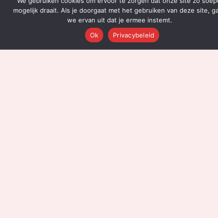
We gebruiken cookies om ervoor te zorgen dat onze site zo soep
Over Ons
mogelijk draait. Als je doorgaat met het gebruiken van deze site, g
Platform Overzicht
we ervan uit dat je ermee instemt.
AI Agents (142)
Ok
Privacybeleid
Technologie
Integraties
Dashboards
Prijzen
Resultaten
Onboarding
DIENSTEN
Content Productie
Social Media
Email Marketing
Leadgeneratie