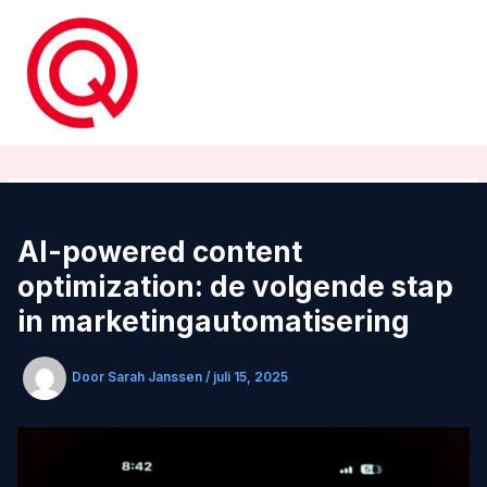
Ga
naar
de
inhoud
AI-powered content
optimization: de volgende stap
in marketingautomatisering
Door
Sarah Janssen
/
juli 15, 2025