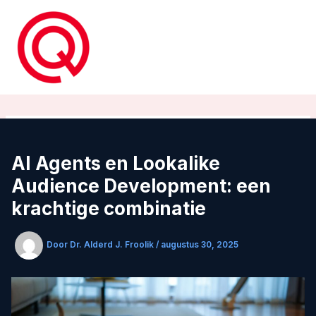
Ga
naar
de
inhoud
AI Agents en Lookalike
Audience Development: een
krachtige combinatie
Door
Dr. Alderd J. Froolik
/
augustus 30, 2025