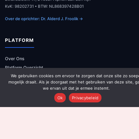
KvK: 98202731 • BTW: NL868397428B01
Over de oprichter: Dr. Alderd J. Froolik →
PLATFORM
Over Ons
Platform Overzicht
We gebruiken cookies om ervoor te zorgen dat onze site zo soep
AI Agents (142)
mogelijk draait. Als je doorgaat met het gebruiken van deze site, g
Technologie
we ervan uit dat je ermee instemt.
Integraties
Ok
Privacybeleid
Dashboards
Prijzen
Resultaten
Onboarding