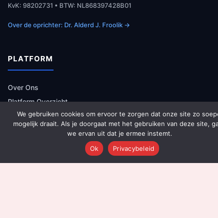
KvK: 98202731 • BTW: NL868397428B01
Over de oprichter: Dr. Alderd J. Froolik →
PLATFORM
Over Ons
Platform Overzicht
We gebruiken cookies om ervoor te zorgen dat onze site zo soep
AI Agents (142)
mogelijk draait. Als je doorgaat met het gebruiken van deze site, g
Technologie
we ervan uit dat je ermee instemt.
Integraties
Ok
Privacybeleid
Dashboards
Prijzen
Resultaten
Onboarding