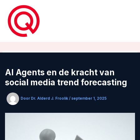
Ga
naar
de
inhoud
AI Agents en de kracht van
social media trend forecasting
Door
Dr. Alderd J. Froolik
/
september 1, 2025