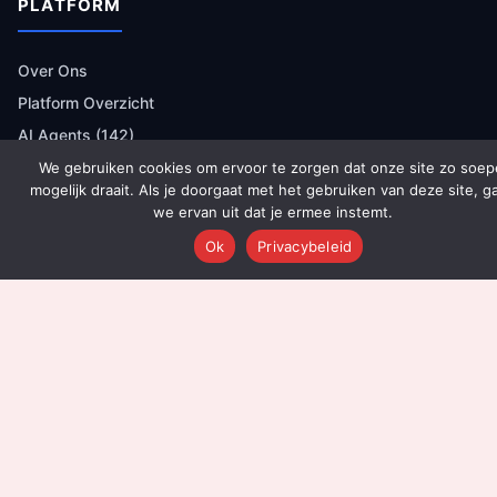
PLATFORM
Over Ons
Platform Overzicht
AI Agents (142)
Technologie
We gebruiken cookies om ervoor te zorgen dat onze site zo soep
mogelijk draait. Als je doorgaat met het gebruiken van deze site, g
Integraties
we ervan uit dat je ermee instemt.
Dashboards
Ok
Privacybeleid
Prijzen
Resultaten
Onboarding
DIENSTEN
Content Productie
Social Media