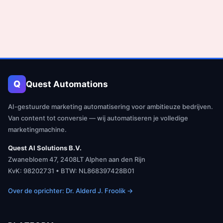
Q
Quest Automations
AI-gestuurde marketing automatisering voor ambitieuze bedrijven.
Van content tot conversie — wij automatiseren je volledige
marketingmachine.
Quest AI Solutions B.V.
Zwanebloem 47, 2408LT Alphen aan den Rijn
KvK: 98202731 • BTW: NL868397428B01
Over de oprichter: Dr. Alderd J. Froolik →