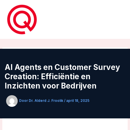
Ga
naar
de
inhoud
AI Agents en Customer Survey
Creation: Efficiëntie en
Inzichten voor Bedrijven
Door
Dr. Alderd J. Froolik
/
april 18, 2025