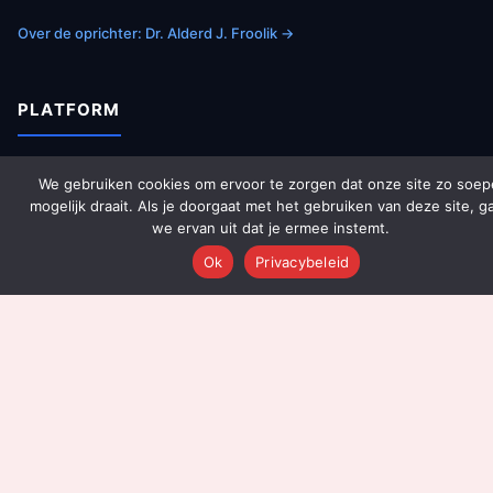
Over de oprichter: Dr. Alderd J. Froolik →
PLATFORM
Over Ons
We gebruiken cookies om ervoor te zorgen dat onze site zo soep
Platform Overzicht
mogelijk draait. Als je doorgaat met het gebruiken van deze site, g
we ervan uit dat je ermee instemt.
AI Agents (142)
Ok
Privacybeleid
Technologie
Integraties
Dashboards
Prijzen
Resultaten
Onboarding
DIENSTEN