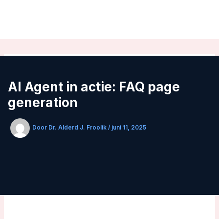
Ga
naar
de
inhoud
AI Agent in actie: FAQ page
generation
Door
Dr. Alderd J. Froolik
/
juni 11, 2025