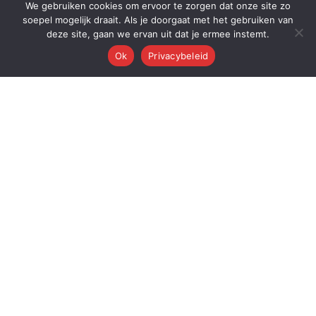
We gebruiken cookies om ervoor te zorgen dat onze site zo
soepel mogelijk draait. Als je doorgaat met het gebruiken van
deze site, gaan we ervan uit dat je ermee instemt.
Ok
Privacybeleid
Q
Quest Automations
AI-gestuurde marketing automatisering voor ambitieuze bedrijven.
Van content tot conversie — wij automatiseren je volledige
marketingmachine.
Quest AI Solutions B.V.
Zwanebloem 47, 2408LT Alphen aan den Rijn
KvK: 98202731 • BTW: NL868397428B01
Over de oprichter: Dr. Alderd J. Froolik →
PLATFORM