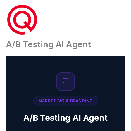
Ga
naar
de
inhoud
A/B Testing AI Agent
MARKETING & BRANDING
A/B Testing AI Agent