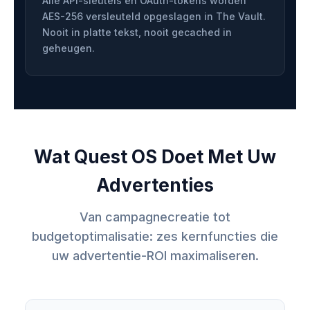
Alle API-sleutels en OAuth-tokens worden
AES-256 versleuteld opgeslagen in The Vault.
Nooit in platte tekst, nooit gecached in
geheugen.
Wat Quest OS Doet Met Uw
Advertenties
Van campagnecreatie tot
budgetoptimalisatie: zes kernfuncties die
uw advertentie-ROI maximaliseren.