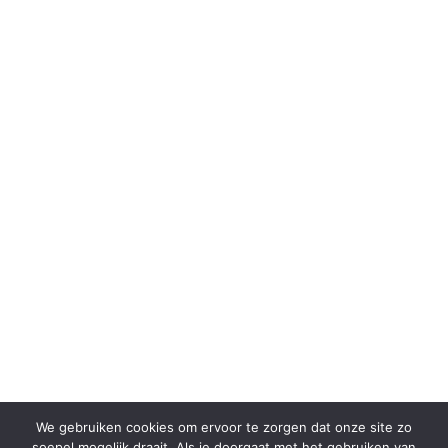
We gebruiken cookies om ervoor te zorgen dat onze site zo
soepel mogelijk draait. Als je doorgaat met het gebruiken van