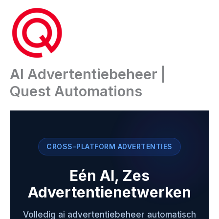
Ga
naar
de
inhoud
AI Advertentiebeheer |
Quest Automations
CROSS-PLATFORM ADVERTENTIES
Eén AI, Zes
Advertentienetwerken
Volledig ai advertentiebeheer automatisch