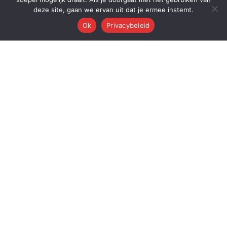
deze site, gaan we ervan uit dat je ermee instemt.
Ok
Privacybeleid
Q
Quest Automations
AI-gestuurde marketing automatisering voor ambitieuze bedrijven.
Van content tot conversie — wij automatiseren je volledige
marketingmachine.
Quest AI Solutions B.V.
Zwanebloem 47, 2408LT Alphen aan den Rijn
KvK: 98202731 • BTW: NL868397428B01
Over de oprichter: Dr. Alderd J. Froolik →
PLATFORM